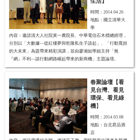
生活】
時間：
2014.04.26
地點：國立清華大
學
內容：
邀請
清大人社院黃一農院長
、
中華電信石木標總經理
，
分別以「
大數據—從紅樓夢與乾隆私生子談起
」、「
行動寬頻
的大未來
」為題帶來精彩演講，並由
廖湘如學姐
主持「
無
『網』不利—談行動網路崛起帶來的新商機
」主題論壇。
春聚論壇【看
見台灣、看見
環保、看見綠
機
】
時間：
2014.03.08
地點：台北君品酒
店