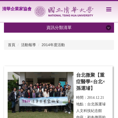
跳
清華企業家協會
到
主
要
內
資訊分類清單
容
區
限期分享
首頁
活動報導
2014年度活動
關於協會
會員名單
台北微聚【重
活動報導
症醫學×台北×
TENews
孫運璿】
時間：
2014.12.21
地點：台北孫運璿
人文科技紀念館
內容：初冬微雨的