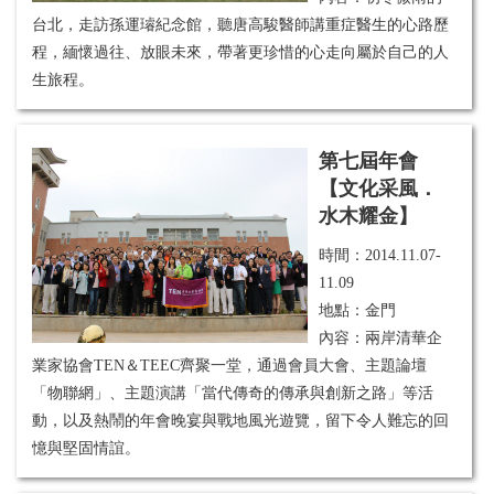
台北，走訪孫運璿紀念館，聽唐高駿醫師講重症醫生的心路歷
程，緬懷過往、放眼未來，帶著更珍惜的心走向屬於自己的人
生旅程。
第七屆年會
【文化采風．
水木耀金】
時間：
2014.11.07-
11.09
地點：金門
內容：
兩岸清華企
業家協會TEN＆TEEC齊聚一堂，通過會員大會、主題論壇
「物聯網」、主題演講「當代傳奇的傳承與創新之路」等活
動，以及熱鬧的年會晚宴與戰地風光遊覽，留下令人難忘的回
憶與堅固情誼。