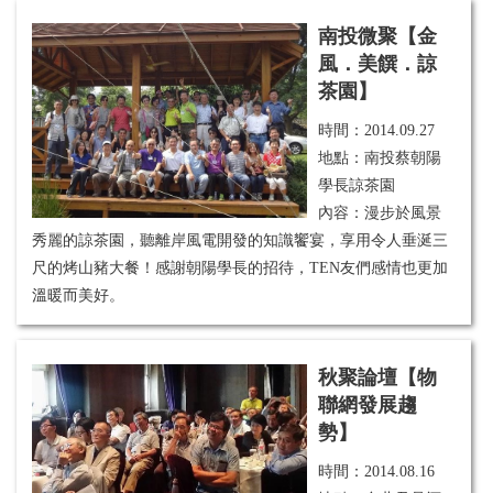
南投微聚【金
風．美饌．諒
茶園】
時間：
2014.09.27
地點：南投蔡朝陽
學長諒茶園
內容：
漫步於風景
秀麗的諒茶園，聽離岸風電開發的知識饗宴，享用令人
垂涎三
尺的烤山豬大餐！感謝朝陽學長的招待，TEN友們感情也更加
溫暖而
美好。
秋聚論壇【物
聯網發展趨
勢】
時間：
2014.08.16