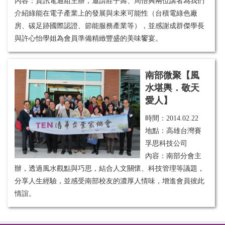
內容：資訊電通組主辦，邀請莊子壽、周悟興兩位講者為我們
介紹綠能在電子產業上的發展與未來可能性（台積電綠色廠
房、碳足跡國際認證、節能服務產業等），並感謝成群傑學長
與許心怡學姐為會員準備精緻豐盛的美味饗宴。
南部微聚【風
水堪輿．敬天
愛人】
時間：
2014.02.22
地點：高雄台灣賽
孚思科技公司
內容：南部分會主
辦，
透過風水觀點與巧思，結合人文關懷、科技管理等議題，
分享人生經驗，並感受南部校友的濃厚人情味，增進會員彼此
情誼。