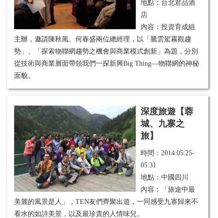
地點：台北君品酒
店
內容：投資育成
組
主辦，邀請
陳秋風、何春盛兩位總經理，以
「騰雲駕霧觀趨
勢」、
「探索物聯網趨勢之機會與商業模式創新」為題，分別
從技術與商業層面帶領我們一探新興Big Thing—物聯網的神秘
面貌。
深度旅遊【蓉
城、九寨之
旅】
時間：
2014.05.25-
05.31
地點：中國四川
內容：
「旅途中最
美麗的風景是人」，TEN友們齊聚出遊，一同感受九寨歸來
不
看水的如詩美景，以及最珍貴的人情味兒。