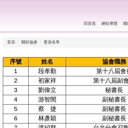
回首頁
網站導覽
聯
首頁
關於協會
委員名單
序號
姓名
協會職務
1
段孝勤
第十八屆會
2
初家祥
第十八屆副
3
劉偉立
秘書長
4
游智閔
副秘書長
5
蔡 捷
副秘書長
6
林彥穎
副秘書長
7
溫紹群
台北分會召