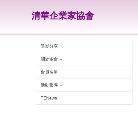
跳
到
清華企業家協會
主
要
內
容
區
限期分享
關於協會
會員名單
活動報導
TENews