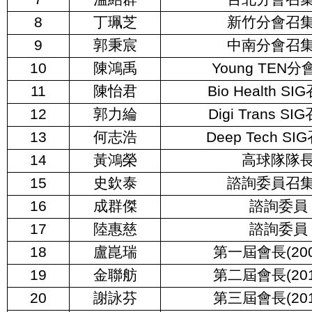
8
丁珮芝
新竹分會召
9
郭秉宸
中南分會召
10
陳鴻禹
Young TEN
11
陳怡君
Bio Health S
12
郭力綸
Digi Trans S
13
何志浩
Deep Tech S
14
黃鴻榮
高球隊隊
15
史欽泰
諮詢委員召
16
成群傑
諮詢委員
17
陸惠慈
諮詢委員
18
盧崑瑞
第一屆會長(200
19
金聯舫
第二屆會長(201
20
謝詠芬
第三屆會長(201