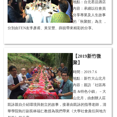
地點：台北君品酒店
內容：承續以往會員
分享專業及人生故事
的「秋聚館」為主 ，
分別由TEN友李彥甫、黃呈豐、薛靚帶來精彩的分享。
【2019新竹微
聚】
時間：
2019.7.6
地點：新竹大山北月
內容：親訪「社區再
造 &特色小鎮」－大
山北月，由創辦人莊
凱詠親自介紹環境與創立的故事，接著由凱詠的指導老師，清
華學院執行副長林福仁教授為我們帶來《大學社會責任與地方