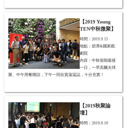
【2019 Young
TEN中秋微聚】
時間：
2019.9.15
地點：碧潭&國家戲
劇院
內容：中秋假期最後
一日，一早高爾夫球
聚、中午用餐聯誼，下午一同欣賞蕩寇誌，十分充實！
【2019秋聚論
壇】
時間：
2019.8.10