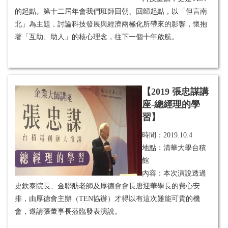
的起點。第十二屆年會我們班師回朝、回歸起點，以「但言南
北」為主題，討論科技發展與經濟兩極化所帶來的影響，懷抱
著「互助、助人」的核心理念，往下一個十年啟航。
【2019 張忠謀講
座-總經理的學
習】
時間：
2019.10.4
地點：清華大學台積
館
內容：本次演說透過
史欽泰院長、金聯舫老師及厚德會會長唐迎華學長的費心安
排，由厚德會主辦（TEN協辦）才得以有這次難能可貴的機
會，邀請張董事長蒞臨發表演說。