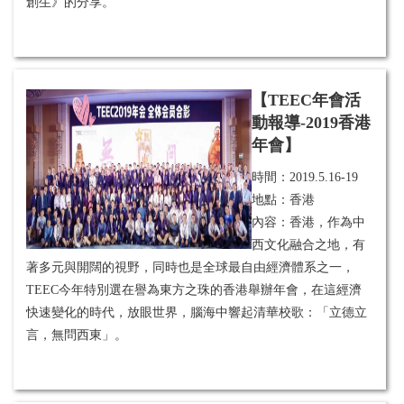
創生》的分享。
【TEEC年會活
動報導-2019香港
年會】
時間：
2019.5.16-19
地點：香港
內容：香港，作為中
西文化融合之地，有
著多元與開闊的視野，同時也是全球最自由經濟體系之一，
TEEC今年特別選在譽為東方之珠的香港舉辦年會，在這經濟
快速變化的時代，放眼世界，腦海中響起清華校歌：「立德立
言，無問西東」。