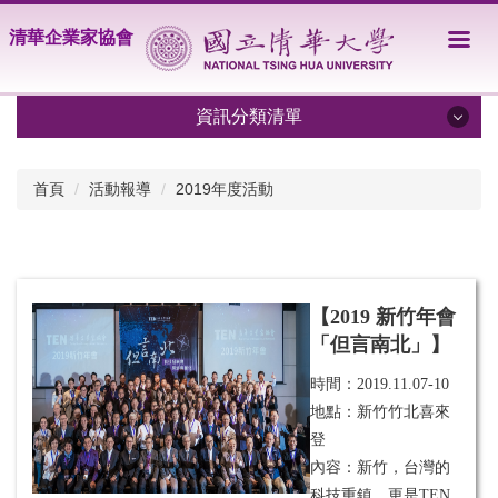
跳
清華企業家協會
到
主
要
內
資訊分類清單
容
區
限期分享
首頁
活動報導
2019年度活動
關於協會
會員名單
【2019 新竹年會
活動報導
「但言南北」】
TENews
時間：
2019.11.07-10
地點：新竹竹北喜來
登
內容：新竹，台灣的
科技重鎮，更是TEN