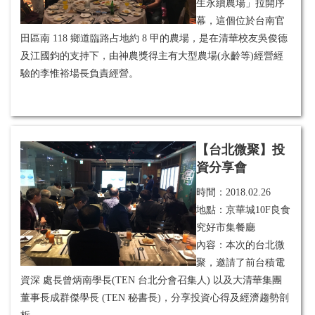
生永續農場」拉開序
幕，這個位於台南官
田區南 118 鄉道臨路占地約 8 甲的農場，是在清華校友吳俊德
及江國鈞的支持下，由神農獎得主有大型農場(永齡等)經營經
驗的李惟裕場長負責經營。
【台北微聚】投
資分享會
時間：
2018.02.26
地點：京華城10F良食
究好市集餐廳
內容：本次的台北微
聚，邀請了前台積電
資深 處長曾炳南學長(TEN 台北分會召集人) 以及大清華集團
董事長成群傑學長 (TEN 秘書長)，分享投資心得及經濟趨勢剖