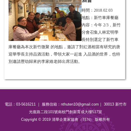
時間：
2018.02.03
地點：新竹車庫餐廳
內容：今年 2/3，新竹
分會召集人林宏明學
長特別選定了新竹車
庫餐廳為本次新竹微聚 的地點，邀請了對紅酒相當有研究的唐
迎華學長主持品酒活動，帶領大家一起進 入品酒的世界，也特
別邀請歷劫歸來的李家維老師出席活動。
電話：03-5616211 ｜ 服務信箱：nthuten10@gmail.com｜ 30013 新竹市
光復路二段101號南校門創新育成大樓517室
Copyright © 2019 清華企業家協會（TEN） 版權所有