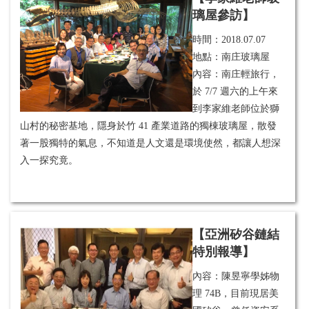
璃屋參訪】
時間：
2018.07.07
地點：南庄玻璃屋
內容：南庄輕旅行，
於 7/7 週六的上午來
到李家維老師位於獅
山村的秘密基地，隱身於竹 41 產業道路的獨棟玻璃屋，散發
著一股獨特的氣息，不知道是人文還是環境使然，都讓人想深
入一探究竟。
【亞洲矽谷鏈結
特別報導】
內容：陳昱寧學姊物
理 74B，目前現居美