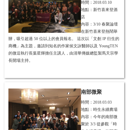
時間：
2018.03.10
地點：新竹喜來登酒
店
內容：3/10 春聚論壇
在新竹喜來登熱鬧舉
辦，吸引超過 50 位以上的會員報名。 這次以「文創 IP 衍生的
商機」為主題，邀請到知名的作家侯文詠醫師以及 YoungTEN
的微逗執行長葉星輝擔任主講人，由清華傳媒總監製馬天宗學
長開場主持。
南部微聚
時間：
2018.03.03
地點：時生永續農場
內容：今年的南部微
聚於 3/3 從參觀「時