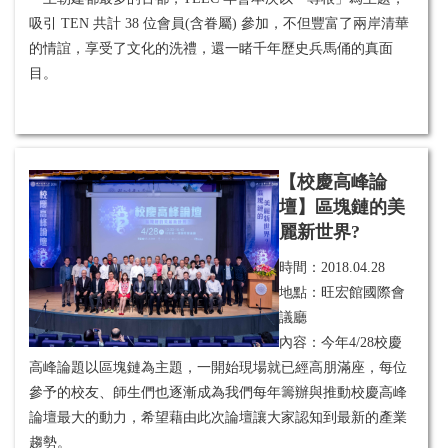
吸引 TEN 共計 38 位會員(含眷屬) 參加，不但豐富了兩岸清華
的情誼，享受了文化的洗禮，還一睹千年歷史兵馬俑的真面
目。
【校慶高峰論
壇】區塊鏈的美
麗新世界?
時間：
2018.04.28
地點：旺宏館國際會
議廳
內容：今年4/28校慶
高峰論題以區塊鏈為主題，一開始現場就已經高朋滿座，每位
參予的校友、師生們也逐漸成為我們每年籌辦與推動校慶高峰
論壇最大的動力，希望藉由此次論壇讓大家認知到最新的產業
趨勢。