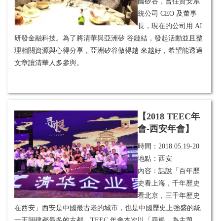
國矽谷，曾任資安系
統公司 CEO 及董事
長，現在的公司用 AI
研發金融科技。為了將清華與亞洲矽 谷鏈結，發起活動並且整
理相關資源與心得分享，亞洲矽谷做得越 來越好，希望能透過
文章讓清華人多參與。
【2018 TEEC年
會-西安年會】
時間：
2018.05.19-20
地點：西安
內容：話說「百年歷
史看上海，千年歷史
看北京，三千年歷史
在西安」西安是中國最古老的城市，也是中國歷史上強盛的統
一王朝建都最多的古都，TEEC 年會本次以「尋根」為主題，