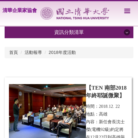
跳
清華企業家協會
到
主
要
內
資訊分類清單
容
區
限期分享
首頁
活動報導
2018年度活動
關於協會
會員名單
【TEN 南部2018
活動報導
年終耶誕微聚】
TENews
時間：
2018.12. 22
地點：高雄
內容：新任會長沈士
傑(電機92級)約定將
在12月22日到高雄與