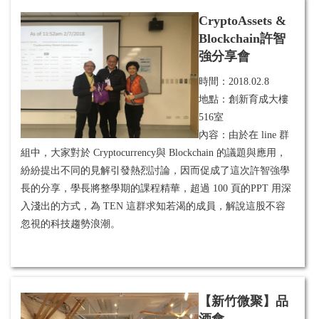
CryptoAssets &
Blockchain許智
強分享會
時間：
2018.02.8
地點：創新育成大樓
516室
內容：由於在 line 群
組中，大家對於 Cryptocurrency與 Blockchain 的議題與應用，
紛紛提出不同的見解引發熱烈討論，因而促成了這次許智強學
長的分享，學長將整學期的課程精華，超過 100 頁的PPT 用深
入淺出的方式，為 TEN 這群求知若渴的成員，解說這股不容
忽視的科技趨勢浪潮。
【新竹微聚】品
酒會